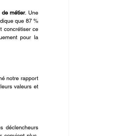
 de métier
. Une 
ndique que 87 % 
 concrétiser ce 
ement pour la 
é notre rapport 
eurs valeurs et 
s déclencheurs 
convient plus, 