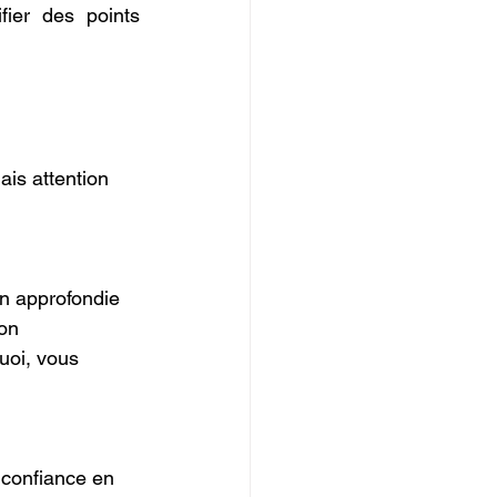
ier des points 
is attention 
on approfondie 
on 
uoi, vous 
a confiance en 