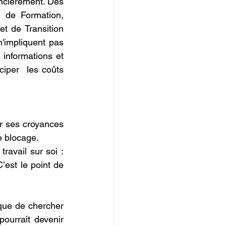
ncièrement. Des 
 de Formation, 
et de Transition 
'impliquent pas 
informations et 
iper  les coûts 
r ses croyances 
e blocage.
avail sur soi : 
’est le point de 
 que de chercher 
ourrait devenir 