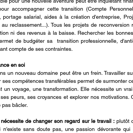
able pour une nouvelle aventure peut être inquiétant fina
t pour accompagner cette transition (Compte Personnel
 portage salarial, aides à la création d'entreprise, Proj
 au reclassement...). Tous les projets de reconversion n
ion ni des revenus à la baisse. Rechercher les bonnes 
ermet de budgéter sa  transition professionnelle, d'antic
nant compte de ses contraintes.
nce en soi
ans un nouveau domaine peut être un frein. Travailler su
ser ses compétences transférables permet de surmonter c
 un voyage, une transformation. Elle nécessite un vrai tr
, ses peurs, ses croyances et explorer nos motivations. C
 pas bâcler.
 nécessite de changer son regard sur le travail :
 plutôt
i n'existe sans doute pas, une passion dévorante qui p